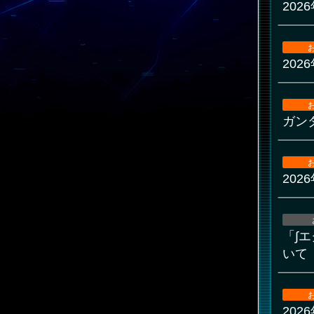
20
20
ガン
202
「∫
いて
202