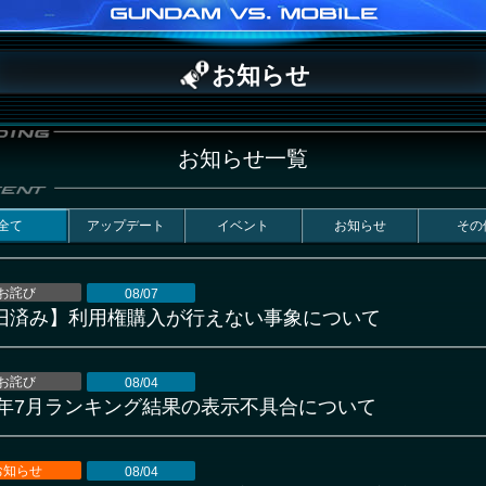
お知らせ
お知らせ一覧
全て
アップデート
イベント
お知らせ
その
お詫び
08/07
旧済み】利用権購入が行えない事象について
お詫び
08/04
26年7月ランキング結果の表示不具合について
お知らせ
08/04