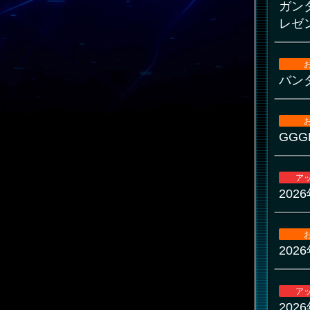
ガン
レゼ
バン
GGG
ア
202
20
ア
202