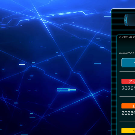
ア
202
202