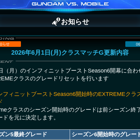
お知らせ
知らせ
06
2026年6月1日(月)クラスマッチG更新内容
1日（月）のインフィニットブーストSeason6開幕に合わ
TREMEクラスのグレードリセットを行います
ンフィニットブーストSeason6開始時のEXTREMEクラ
ド
tremeクラスのシーズン開始時のグレードは前シーズン終
ードを元に決定します。
ズン5最終グレード
シーズン6開始時のグレー