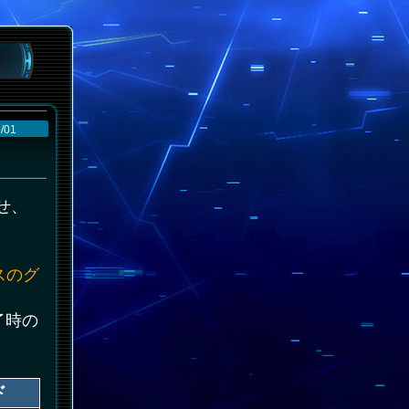
/01
せ、
スのグ
了時の
ド