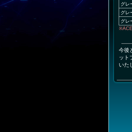
グレ
グレ
グレ
※AC
今後
ット
いた