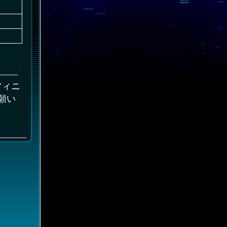
。
フィニ
願い