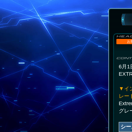
お
6月
EX
▼イ
レー
Ex
グレ
シー