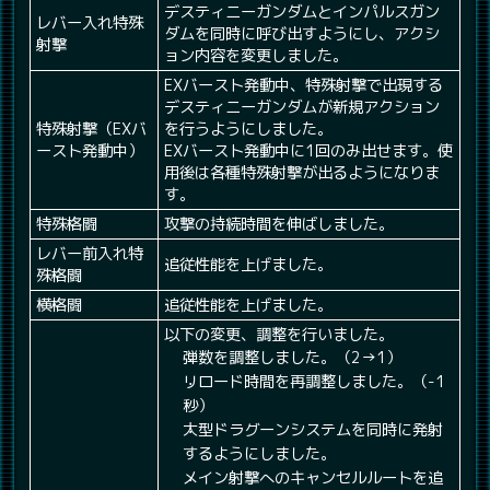
デスティニーガンダムとインパルスガン
レバー入れ特殊
ダムを同時に呼び出すようにし、アクシ
射撃
ョン内容を変更しました。
EXバースト発動中、特殊射撃で出現する
デスティニーガンダムが新規アクション
特殊射撃（EXバ
を行うようにしました。
ースト発動中）
EXバースト発動中に1回のみ出せます。使
用後は各種特殊射撃が出るようになりま
す。
特殊格闘
攻撃の持続時間を伸ばしました。
レバー前入れ特
追従性能を上げました。
殊格闘
横格闘
追従性能を上げました。
以下の変更、調整を行いました。
弾数を調整しました。（2→1）
リロード時間を再調整しました。（-1
秒）
大型ドラグーンシステムを同時に発射
するようにしました。
メイン射撃へのキャンセルルートを追