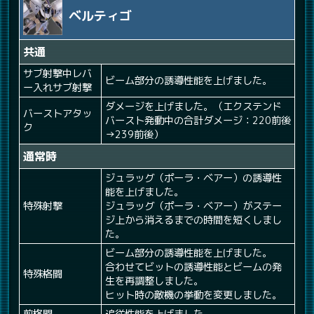
ベルティゴ
共通
サブ射撃中レバ
ビーム部分の誘導性能を上げました。
ー入れサブ射撃
ダメージを上げました。（エクステンド
バーストアタッ
バースト発動中の合計ダメージ：220前後
ク
→239前後）
通常時
ジュラッグ（ポーラ・ベアー）の誘導性
能を上げました。
特殊射撃
ジュラッグ（ポーラ・ベアー）がステー
ジ上から消えるまでの時間を短くしまし
た。
ビーム部分の誘導性能を上げました。
合わせてビットの誘導性能とビームの発
特殊格闘
生を再調整しました。
ヒット時の敵機の挙動を変更しました。