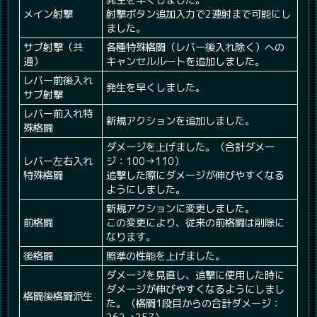
発生を早くしました。
メイン射撃
射撃ボタン追加入力で2連射まで可能にし
ました。
サブ射撃（共
各種特殊格闘（レバー後入れ除く）への
通）
キャンセルルートを追加しました。
レバー前後入れ
発生を早くしました。
サブ射撃
レバー前入れ特
新規アクションを追加しました。
殊格闘
ダメージを上げました。（合計ダメー
レバー左右入れ
ジ：100→110）
特殊格闘
追撃した際にダメージが伸びやすくなる
ようにしました。
新規アクションに変更しました。
前格闘
この変更により、従来の前格闘は削除に
なります。
後格闘
照準の性能を上げました。
ダメージを見直し、追撃に使用した時に
ダメージが伸びやすくなるようにしまし
格闘後格闘派生
た。（格闘1段目からの合計ダメージ：