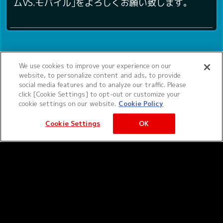
ムVS.モバイル｣をよろしくお願い致します。
We use cookies to improve your experience on our
website, to personalize content and ads, to provide
social media features and to analyze our traffic. Please
click [Cookie Settings] to opt-out or customize your
cookie settings on our website.
Cookie Policy
Cookie Settings
OK
©サンライズ ©サンライズ・MBS
サービス提供：バンダイナムコエクスペリエンス