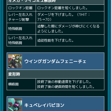
オメガ・サイコミュ解放時
ロックオン距離
ロックオン距離を短くしました。
レバー左右入れ
ダメージを下げました。（1HIT：
チャージ射撃
75→70）
追撃した際にダメージが伸びにくくなる
特殊格闘
ようにしました。
レバー左右入れ
追従性能を下げました。
特殊格闘
ウイングガンダムフェニーチェ
変形時
技終了後の移動速度を下げました。
横格闘
技終了後の硬直時間を短くしました。
キュベレイパピヨン