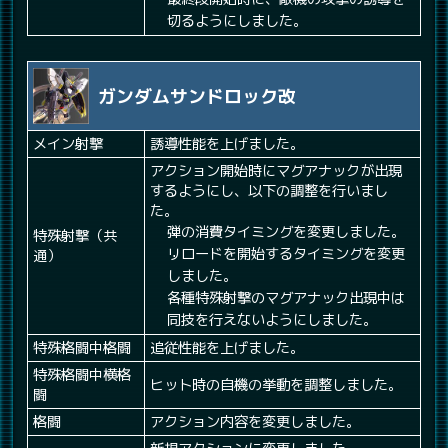
切るようにしました。
ガンダムサンドロック改
メイン射撃
誘導性能を上げました。
アクション開始時にマグアナックが出現
するようにし、以下の調整を行いまし
た。
弾の消費タイミングを変更しました。
特殊射撃（共
リロードを開始するタイミングを変更
通）
しました。
各種特殊射撃のマグアナック出現中は
同技を行えないようにしました。
特殊格闘中格闘
追従性能を上げました。
特殊格闘中横格
ヒット時の自機の挙動を調整しました。
闘
格闘
アクション内容を変更しました。