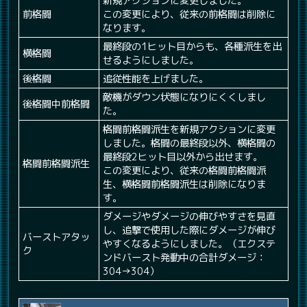
新規アクションに変更しました。
前格闘
この変更により、従来の前格闘は削除に
なります。
最終段の1ヒット目からも、各種派生を出
横格闘
せるようにしました。
後格闘
追従性能を上げました。
敵機がダウン状態になりにくくしまし
後格闘中前格闘
た。
格闘前格闘派生を新規アクションに変更
しました。格闘の最終段以外、横格闘の
最終段2ヒット目以外から出せます。
格闘前格闘派生
この変更により、従来の格闘前格闘派
生、横格闘前格闘派生は削除になりま
す。
ダメージやダメージの伸びやすさを見直
し、追撃で使用した際にダメージが伸び
バーストアタッ
やすくなるようにしました。（エクステ
ク
ンドバースト発動中の合計ダメージ：
304→304）