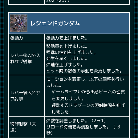
262→257）
レジェンドガンダム
機動力
機動力を上げました。
移動量を上げました。
照準の性能を上げました。
レバー後以外入
発生を早くしました。
れサブ射撃
弾速を上げました。
ヒット時の敵機の挙動を変更しました。
モーションを変更し、以下の調整を行い
ました。
ビームライフルから出るビームの性質
レバー後入れサ
を変更しました。
ブ射撃
連動するドラグーンの照射時間を伸ば
しました。
弾数を調整しました。（2→1）
特殊射撃（共
リロード時間を再調整しました。（-8
通）
秒）