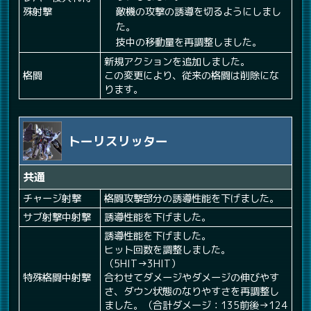
殊射撃
敵機の攻撃の誘導を切るようにしまし
た。
技中の移動量を再調整しました。
新規アクションを追加しました。
格闘
この変更により、従来の格闘は削除にな
ります。
トーリスリッター
共通
チャージ射撃
格闘攻撃部分の誘導性能を下げました。
サブ射撃中射撃
誘導性能を下げました。
誘導性能を下げました。
ヒット回数を調整しました。
（5HIT→3HIT）
特殊格闘中射撃
合わせてダメージやダメージの伸びやす
さ、ダウン状態のなりやすさを再調整し
ました。（合計ダメージ：135前後→124