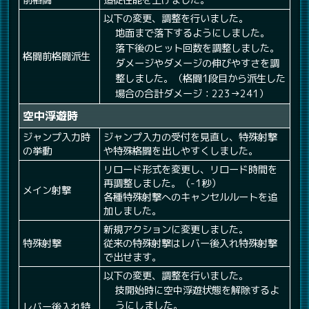
前格闘
追従性能を上げました。
以下の変更、調整を行いました。
地面まで落下するようにしました。
落下後のヒット回数を調整しました。
格闘前格闘派生
ダメージやダメージの伸びやすさを調
整しました。（格闘1段目から派生した
場合の合計ダメージ：223→241）
空中浮遊時
ジャンプ入力時
ジャンプ入力の受付を見直し、特殊射撃
の挙動
や特殊格闘を出しやすくしました。
リロード形式を変更し、リロード時間を
再調整しました。（-1秒）
メイン射撃
各種特殊射撃へのキャンセルルートを追
加しました。
新規アクションに変更しました。
特殊射撃
従来の特殊射撃はレバー後入れ特殊射撃
で出せます。
以下の変更、調整を行いました。
技開始時に空中浮遊状態を解除するよ
うにしました。
レバー後入れ特