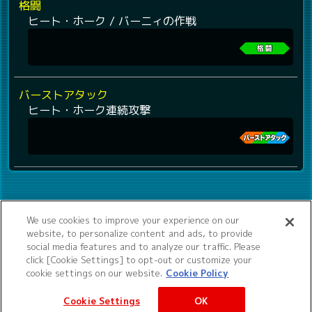
格闘
ヒート・ホーク / バーニィの作戦
バーストアタック
ヒート・ホーク連続攻撃
We use cookies to improve your experience on our
website, to personalize content and ads, to provide
social media features and to analyze our traffic. Please
click [Cookie Settings] to opt-out or customize your
cookie settings on our website.
Cookie Policy
Cookie Settings
OK