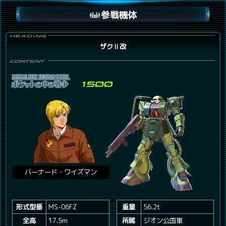
参戦機体
ザクⅡ改
バーナード・ワイズマン
形式型番
MS-06FZ
重量
56.2t
全高
17.5m
所属
ジオン公国軍