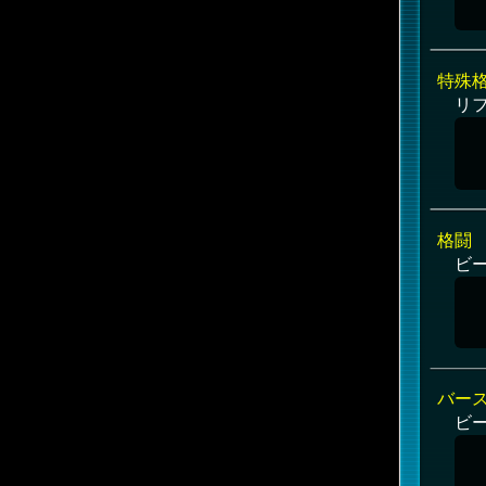
特殊
リ
格闘
ビ
バー
ビ