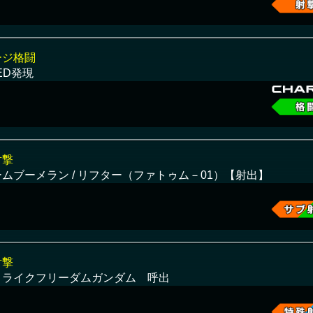
ージ格闘
ED発現
射撃
ムブーメラン / リフター（ファトゥム－01）【射出】
射撃
トライクフリーダムガンダム 呼出