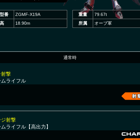
型番
ZGMF-X19A
重量
79.67t
高
18.90m
所属
オーブ軍
通常時
ン射撃
ームライフル
ージ射撃
ームライフル【高出力】