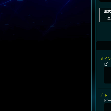
形式
全
メイ
ビ
チャ
ビ