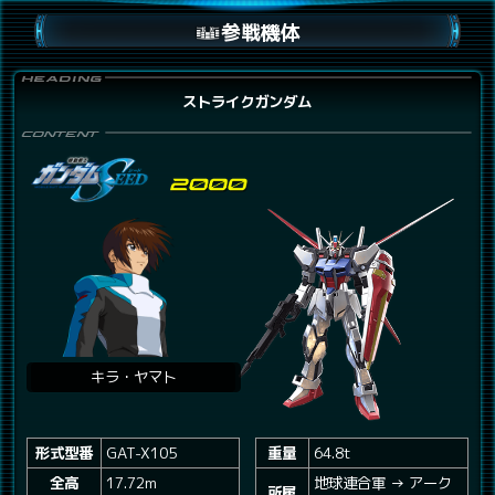
参戦機体
ストライクガンダム
キラ・ヤマト
形式型番
GAT-X105
重量
64.8t
全高
17.72m
地球連合軍 → アーク
所属