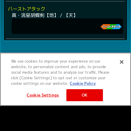
バーストアタック
真・流星胡蝶剣【地】 / 【天】
We use cookies to improve your experience on our
website, to personalize content and ads, to provide
social media features and to analyze our traffic. Please
click [Cookie Settings] to opt-out or customize your
cookie settings on our website.
Cookie Policy
Cookie Settings
OK
©サンライズ ©サンライズ・MBS
サービス提供：バンダイナムコエクスペリエンス