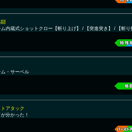
格闘
ム内蔵式ショットクロー【斬り上げ】 / 【突進突き】 / 【斬
ーム・サーベル
ストアタック
てが分かった！