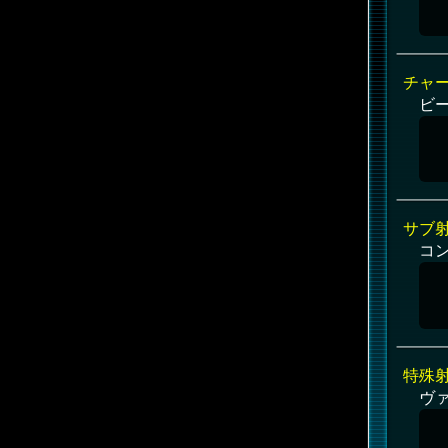
チャ
ビ
サブ
コ
特殊
ヴ