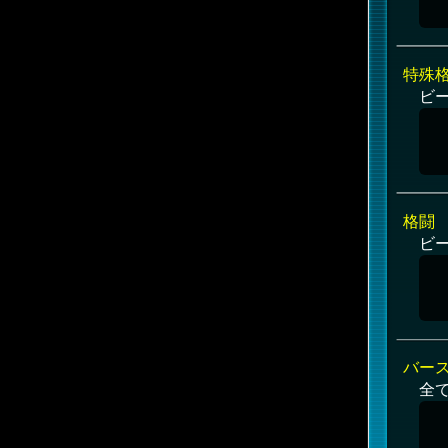
特殊
ビー
格闘
ビ
バー
全