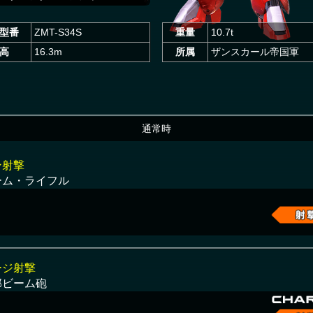
型番
ZMT-S34S
重量
10.7t
高
16.3m
所属
ザンスカール帝国軍
通常時
ン射撃
ーム・ライフル
ージ射撃
部ビーム砲