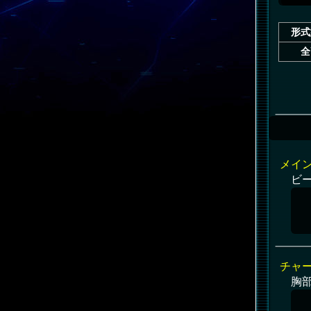
形式
全
メイ
ビ
チャ
胸