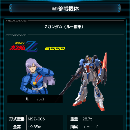
参戦機体
Zガンダム（ルー搭乗）
ルー・ルカ
形式型番
MSZ-006
重量
28.7t
全高
19.85m
所属
エゥーゴ