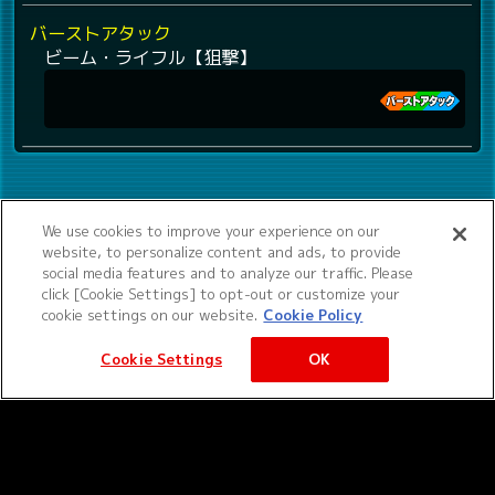
バーストアタック
ビーム・ライフル【狙撃】
We use cookies to improve your experience on our
website, to personalize content and ads, to provide
social media features and to analyze our traffic. Please
click [Cookie Settings] to opt-out or customize your
cookie settings on our website.
Cookie Policy
Cookie Settings
OK
©サンライズ ©サンライズ・MBS
サービス提供：バンダイナムコエクスペリエンス