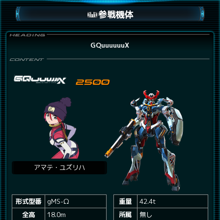
参戦機体
GQuuuuuuX
アマテ・ユズリハ
形式型番
gMS-Ω
重量
42.4t
全高
18.0m
所属
無し