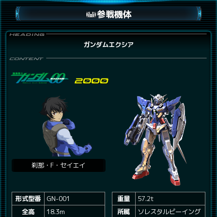
参戦機体
ガンダムエクシア
刹那・F・セイエイ
形式型番
GN-001
重量
57.2t
全高
18.3m
所属
ソレスタルビーイング