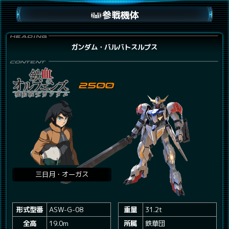
参戦機体
ガンダム・バルバトスルプス
三日月・オーガス
形式型番
ASW-G-08
重量
31.2t
全高
19.0m
所属
鉄華団