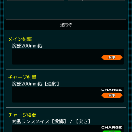
通常時
メイン射撃
腕部200mm砲
チャージ射撃
腕部200mm砲【連射】
チャージ格闘
対艦ランスメイス【投擲】 / 【突き】