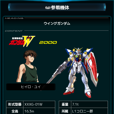
参戦機体
ウイングガンダム
ヒイロ・ユイ
形式型番
XXXG-01W
重量
7.1t
全高
16.3m
所属
L1コロニー群