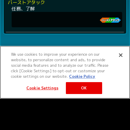
バーストアタック
任務、了解
We use cookies to improve your experience on our
website, to personalize content and ads, to provide
social media features and to analyze our traffic. Please
click [Cookie Settings] to opt-out or customize your
cookie settings on our website.
Cookie Policy
Cookie Settings
OK
©サンライズ ©サンライズ・MBS
サービス提供：バンダイナムコエクスペリエンス