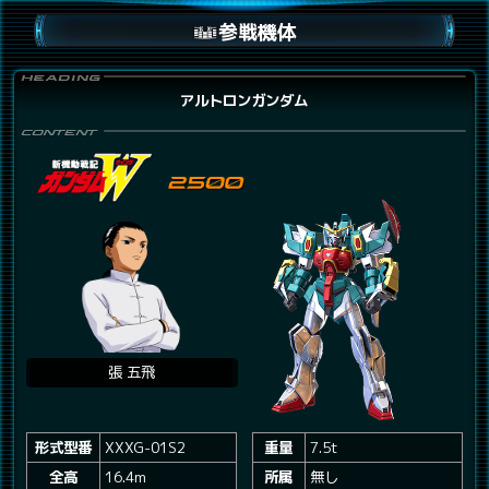
参戦機体
アルトロンガンダム
張 五飛
形式型番
XXXG-01S2
重量
7.5t
全高
16.4m
所属
無し