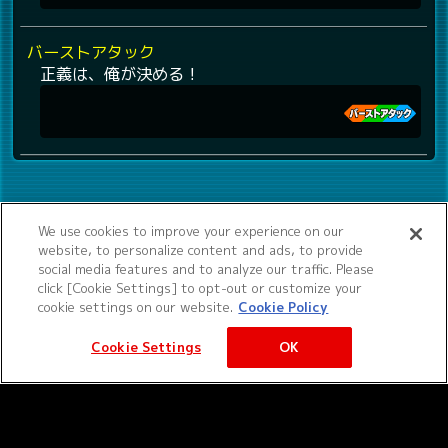
バーストアタック
正義は、俺が決める！
We use cookies to improve your experience on our
website, to personalize content and ads, to provide
social media features and to analyze our traffic. Please
click [Cookie Settings] to opt-out or customize your
cookie settings on our website.
Cookie Policy
Cookie Settings
OK
©サンライズ ©サンライズ・MBS
サービス提供：バンダイナムコエクスペリエンス