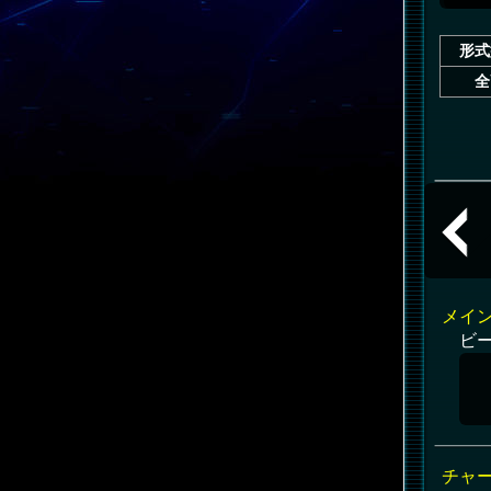
形式
全
共通
メイ
ビ
チャ