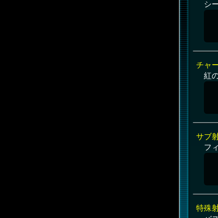
シ
チャ
紅
サブ
フ
特殊