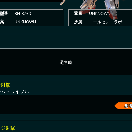
型番
BN-876β
重量
UNKNOWN
高
UNKNOWN
所属
ニールセン・ラボ
通常時
ン射撃
ーム・ライフル
ージ射撃