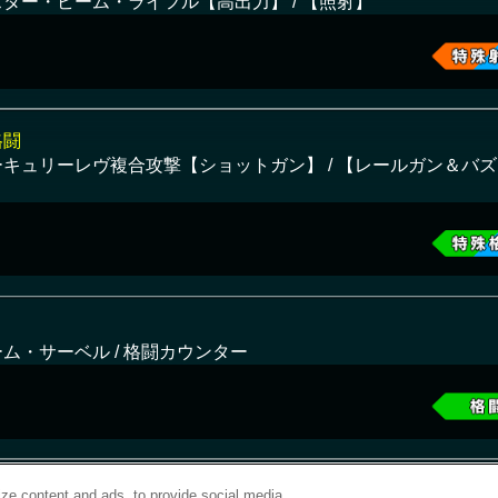
スター・ビーム・ライフル【高出力】 / 【照射】
格闘
ーキュリーレヴ複合攻撃【ショットガン】 / 【レールガン＆バ
】
ム・サーベル / 格闘カウンター
ze content and ads, to provide social media