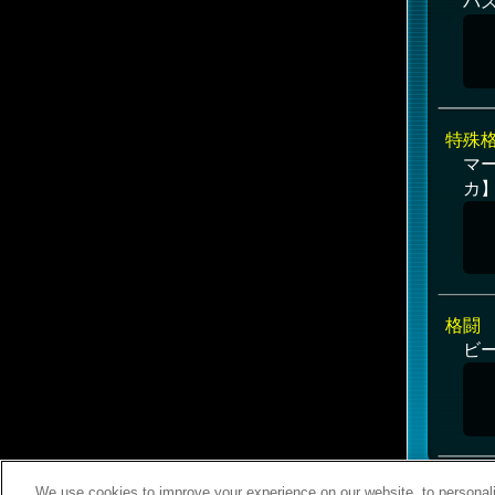
バ
特殊
マ
カ
格闘
ビー
We use cookies to improve your experience on our website, to personali