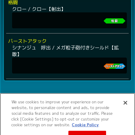
格闘
クロー / クロー【射出】
バーストアタック
シナンジュ 呼出 / メガ粒子砲付きシールド【拡
散】
We use cookies to improve your experience on our
website, to personalize content and ads, to provide
social media features and to analyze our traffic. Please
click [Cookie Settings] to opt-out or customize your
cookie settings on our website.
Cookie Policy