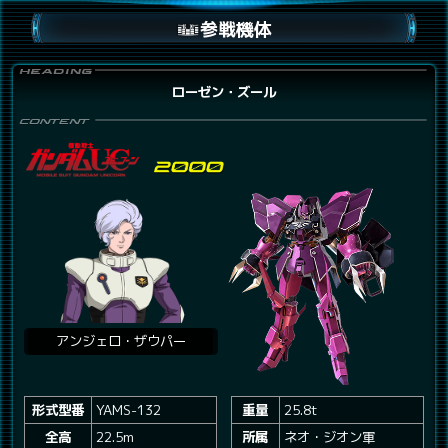
参戦機体
ローゼン・ズール
アンジェロ・ザウパー
形式型番
YAMS-132
重量
25.8t
全高
22.5m
所属
ネオ・ジオン軍