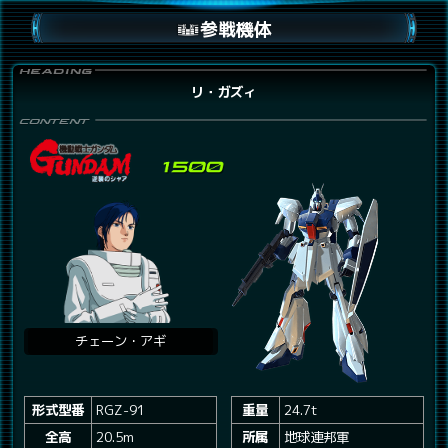
参戦機体
リ・ガズィ
チェーン・アギ
形式型番
RGZ-91
重量
24.7t
全高
20.5m
所属
地球連邦軍