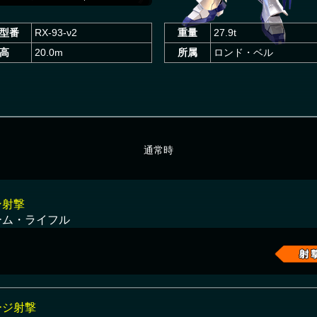
型番
RX-93-ν2
重量
27.9t
高
20.0m
所属
ロンド・ベル
通常時
ン射撃
ーム・ライフル
ージ射撃