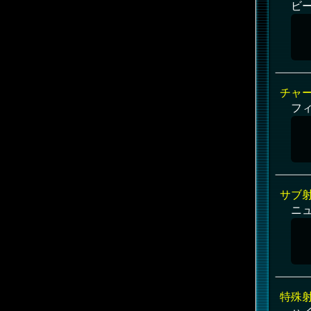
ビ
チャ
フ
サブ
ニ
特殊