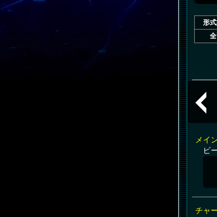
形式
全
共通
メイ
ビ
チャ