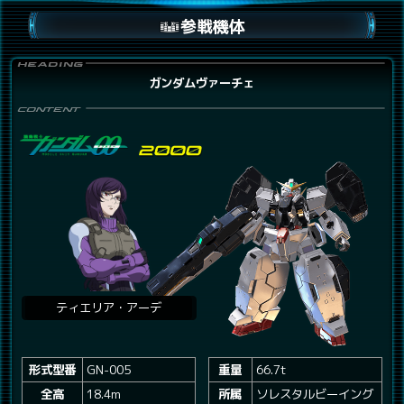
参戦機体
ガンダムヴァーチェ
ティエリア・アーデ
形式型番
GN-005
重量
66.7t
全高
18.4m
所属
ソレスタルビーイング