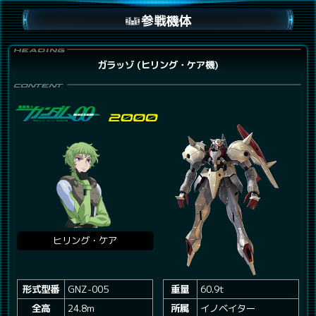
参戦機体
ガラッゾ (ヒリング・ケア機)
ヒリング・ケア
形式型番
GNZ-005
重量
60.9t
全高
24.8m
所属
イノベイター