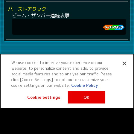
バーストアタック
ビーム・ザンバー連続攻撃
We use cookies to improve your experience on our
website, to personalize content and ads, to provide
social media features and to analyze our traffic. Please
click [Cookie Settings] to opt-out or customize your
cookie settings on our website.
Cookie Policy
Cookie Settings
OK
©サンライズ ©サンライズ・MBS
サービス提供：バンダイナムコエクスペリエンス