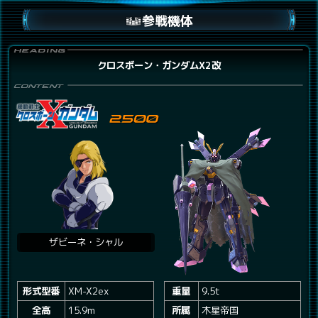
参戦機体
クロスボーン・ガンダムX2改
ザビーネ・シャル
形式型番
XM-X2ex
重量
9.5t
全高
15.9m
所属
木星帝国