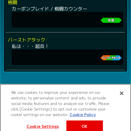
格闘
カーボンブレイド / 格闘カウンター
バーストアタック
私は・・・超兵！
We use cookies to improve your experience on our
website, to personalize content and ads, to provide
social media features and to analyze our traffic. Please
click [Cookie Settings] to opt-out or customize your
cookie settings on our website.
Cookie Policy
Cookie Settings
OK