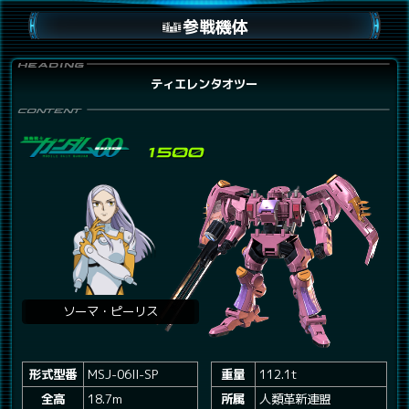
参戦機体
ティエレンタオツー
ソーマ・ピーリス
形式型番
MSJ-06II-SP
重量
112.1t
全高
18.7m
所属
人類革新連盟