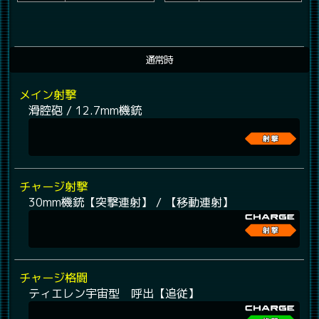
通常時
メイン射撃
滑腔砲 / 12.7mm機銃
チャージ射撃
30mm機銃【突撃連射】 / 【移動連射】
チャージ格闘
ティエレン宇宙型 呼出【追従】