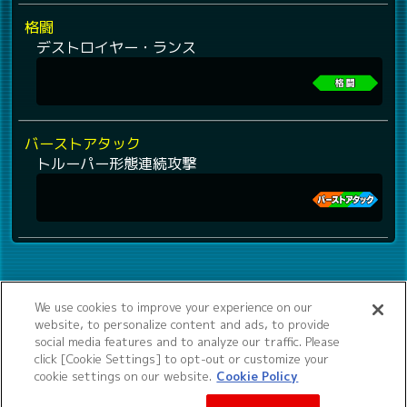
格闘
デストロイヤー・ランス
バーストアタック
トルーパー形態連続攻撃
We use cookies to improve your experience on our
website, to personalize content and ads, to provide
social media features and to analyze our traffic. Please
click [Cookie Settings] to opt-out or customize your
cookie settings on our website.
Cookie Policy