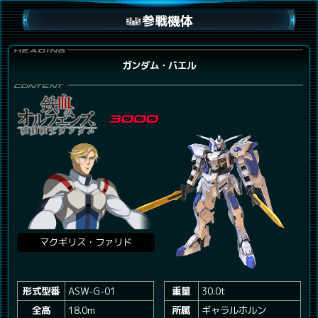
参戦機体
ガンダム・バエル
マクギリス・ファリド
形式型番
ASW-G-01
重量
30.0t
全高
18.0m
所属
ギャラルホルン