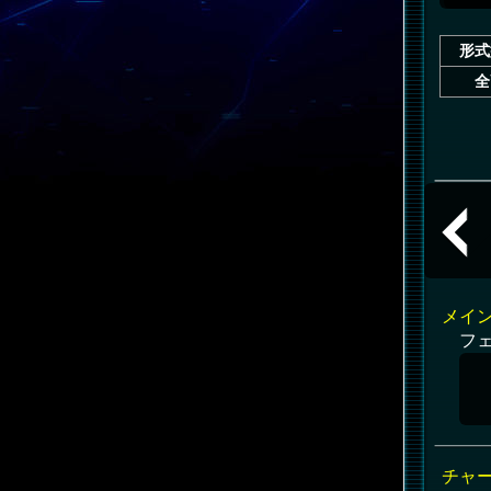
形式
全
共通
メイ
フ
チャ