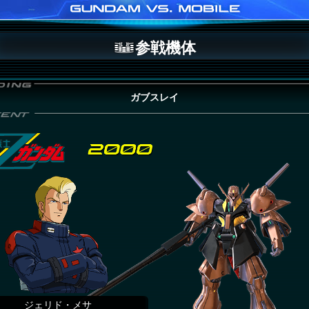
参戦機体
ガブスレイ
ジェリド・メサ