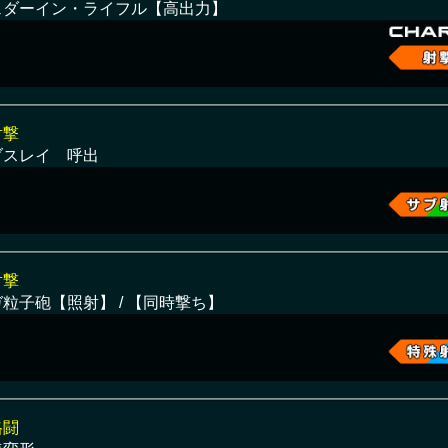
ェダーイン・ライフル【高出力】
射撃
ブスレイ 呼出
射撃
粒子砲【照射】 / 【同時撃ち】
格闘