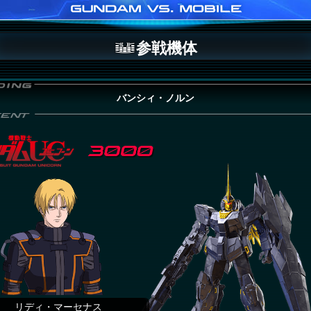
参戦機体
バンシィ・ノルン
リディ・マーセナス