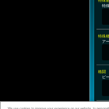
特殊
特
特殊
アー
格闘
ビ
We use cookies to improve your experience on our website, to personali