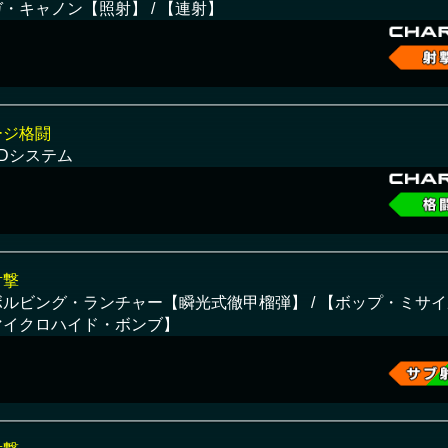
・キャノン【照射】 / 【連射】
ージ格闘
-Dシステム
射撃
ルビング・ランチャー【瞬光式徹甲榴弾】 / 【ボップ・ミサイル
マイクロハイド・ボンブ】