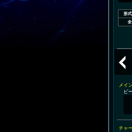
形式
全
共通
メイ
ビ
チャ