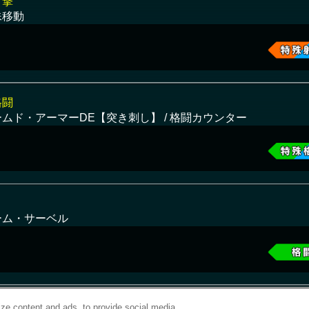
射撃
殊移動
格闘
ムド・アーマーDE【突き刺し】 / 格闘カウンター
ーム・サーベル
ze content and ads, to provide social media