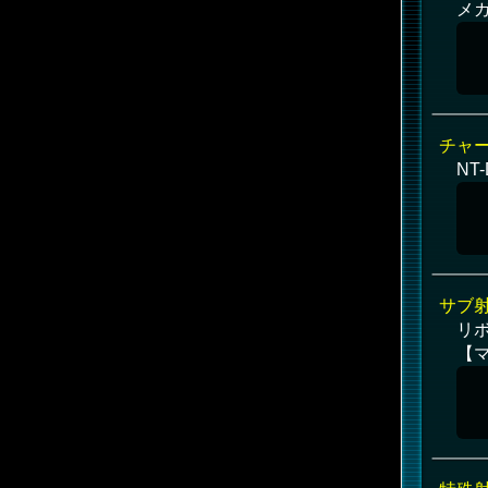
メガ
チャ
NT
サブ
リボ
【