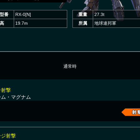
型番
RX-0[N]
重量
27.3t
高
19.7m
所属
地球連邦軍
通常時
ン射撃
ーム・マグナム
ージ射撃