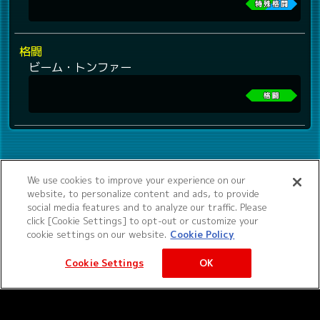
格闘
ビーム・トンファー
We use cookies to improve your experience on our
website, to personalize content and ads, to provide
social media features and to analyze our traffic. Please
click [Cookie Settings] to opt-out or customize your
cookie settings on our website.
Cookie Policy
Cookie Settings
OK
©サンライズ ©サンライズ・MBS
サービス提供：バンダイナムコエクスペリエンス