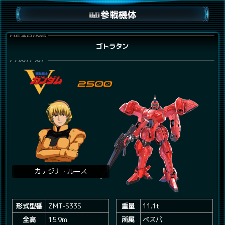
参戦機体
ゴトラタン
カテジナ・ルース
形式型番
ZMT-S33S
重量
11.1t
全高
15.9m
所属
ベスパ