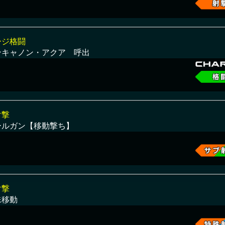
ージ格闘
ンキャノン・アクア 呼出
射撃
ールガン【移動撃ち】
射撃
殊移動