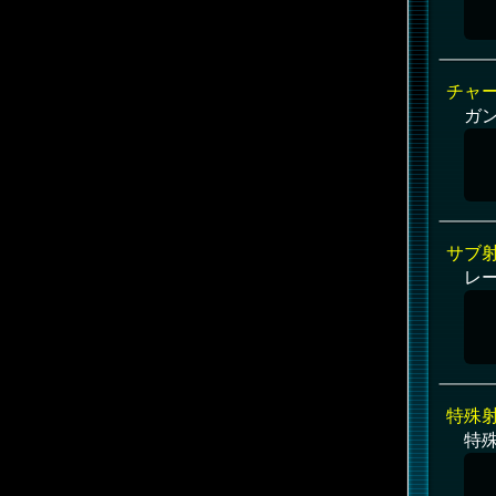
チャ
ガ
サブ
レ
特殊
特