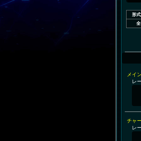
形式
全
メイ
レ
チャ
レ