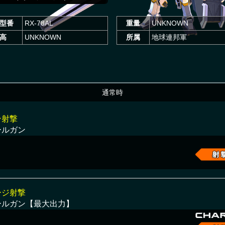
型番
RX-78AL
重量
UNKNOWN
高
UNKNOWN
所属
地球連邦軍
通常時
ン射撃
ールガン
ージ射撃
ールガン【最大出力】