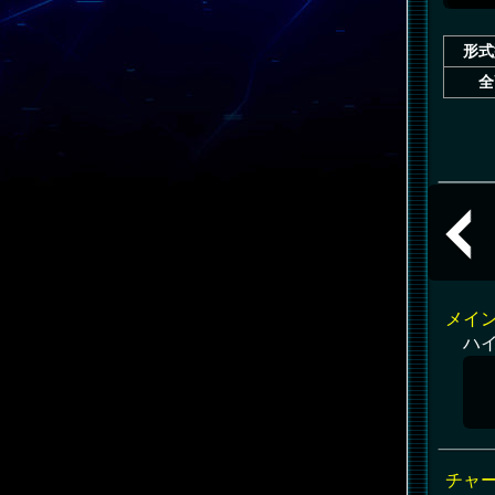
形式
全
共通
メイ
ハ
チャ