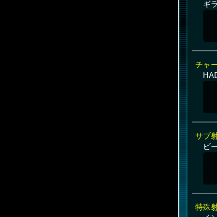
ギ
チャ
HA
サブ
ビ
特殊