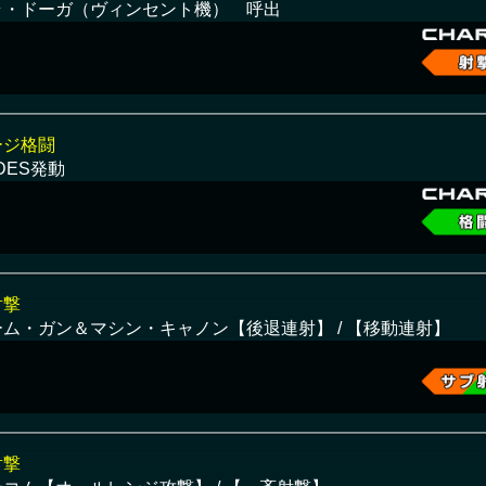
ラ・ドーガ（ヴィンセント機） 呼出
ージ格闘
DES発動
射撃
ーム・ガン＆マシン・キャノン【後退連射】 / 【移動連射】
射撃