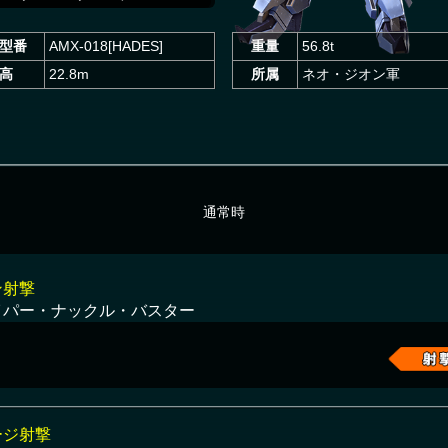
型番
AMX-018[HADES]
重量
56.8t
高
22.8m
所属
ネオ・ジオン軍
通常時
ン射撃
イパー・ナックル・バスター
ージ射撃