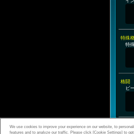
イ
特殊
特殊
格闘
ビ
We use cookies to improve your experience on our website, to personali
features and to analyze our traffic. Please click [Cookie Settings] to op