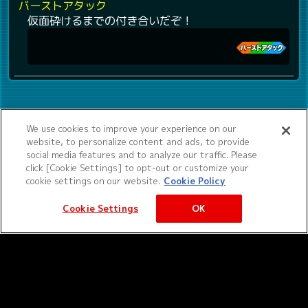
バーストアタック
仮面砕けるまでの付き合いだぞ！
We use cookies to improve your experience on our
website, to personalize content and ads, to provide
social media features and to analyze our traffic. Please
click [Cookie Settings] to opt-out or customize your
cookie settings on our website.
Cookie Policy
Cookie Settings
OK
©サンライズ ©サンライズ・MBS
サービス提供：バンダイナムコエクスペリエンス