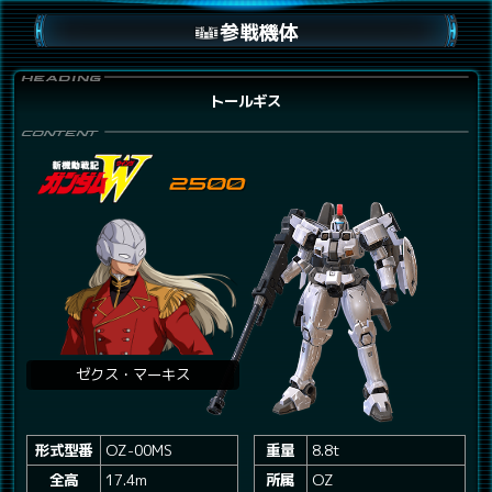
参戦機体
トールギス
ゼクス・マーキス
形式型番
OZ-00MS
重量
8.8t
全高
17.4m
所属
OZ