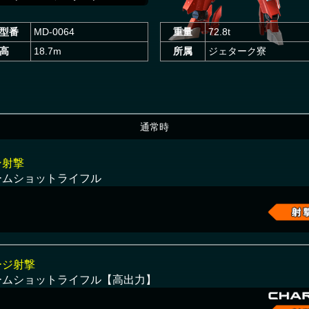
型番
MD-0064
重量
72.8t
高
18.7m
所属
ジェターク寮
通常時
ン射撃
ームショットライフル
ージ射撃
ームショットライフル【高出力】