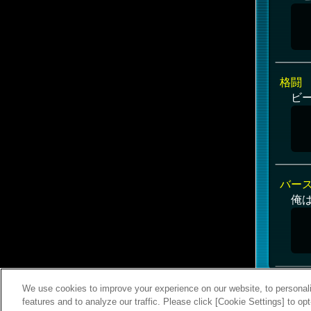
格闘
ビー
バー
俺
We use cookies to improve your experience on our website, to personali
features and to analyze our traffic. Please click [Cookie Settings] to op