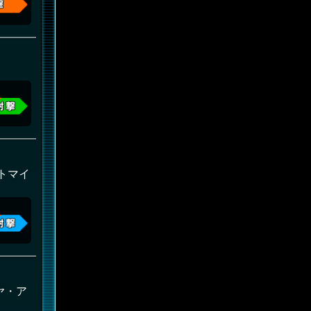
ットマイ
ヤ・ア