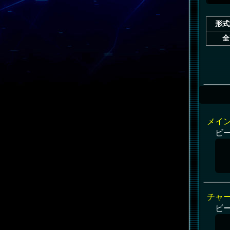
形式
全
メイ
ビ
チャ
ビ