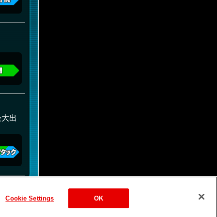
最大出
Cookie Settings
OK