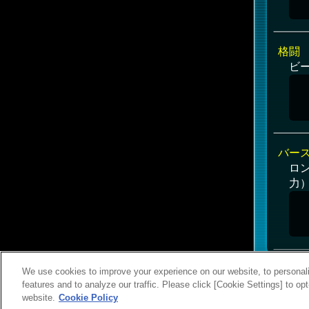
格闘
ビー
バー
ロ
力）
We use cookies to improve your experience on our website, to personali
features and to analyze our traffic. Please click [Cookie Settings] to op
website.
Cookie Policy