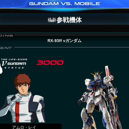
参戦機体
RX-93ff νガンダム
アムロ・レイ