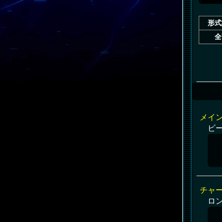
形式
全
メイ
ビ
チャ
ロ