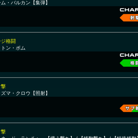
ーム・バルカン【集弾】
ージ格闘
ォトン・ボム
射撃
ラズマ・クロウ【照射】
射撃