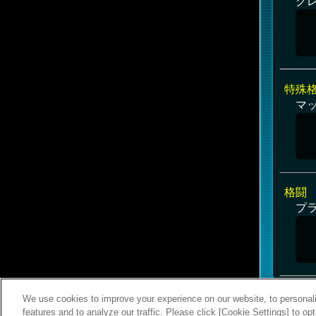
グレ
特殊
マ
格闘
プ
We use cookies to improve your experience on our website, to personali
features and to analyze our traffic. Please click [Cookie Settings] to op