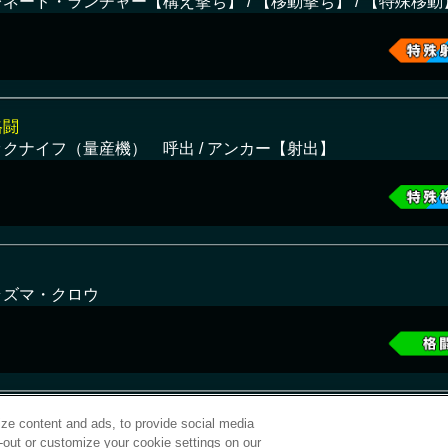
ネード・ランチャー【構え撃ち】 / 【移動撃ち】 / 【特殊移動
格闘
ックナイフ（量産機） 呼出 / アンカー【射出】
ラズマ・クロウ
ze content and ads, to provide social media
t-out or customize your cookie settings on our