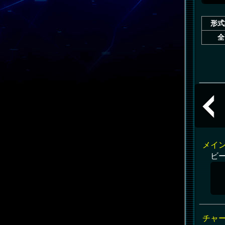
形式
全
共通
メイ
ビ
チャ