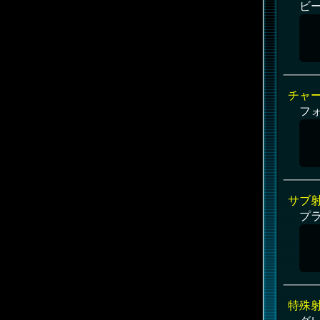
ビ
チャ
フ
サブ
プ
特殊