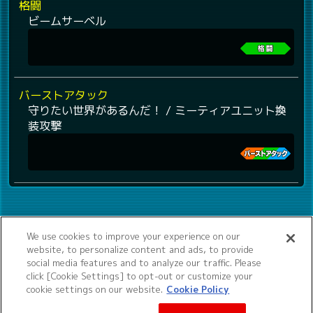
格闘
ビームサーベル
バーストアタック
守りたい世界があるんだ！ / ミーティアユニット換
装攻撃
We use cookies to improve your experience on our
website, to personalize content and ads, to provide
social media features and to analyze our traffic. Please
click [Cookie Settings] to opt-out or customize your
cookie settings on our website.
Cookie Policy