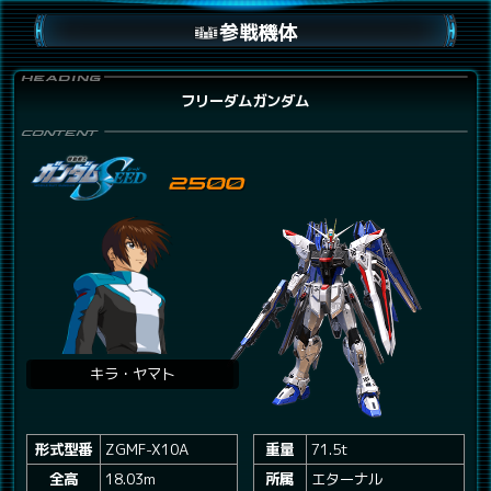
参戦機体
フリーダムガンダム
キラ・ヤマト
形式型番
ZGMF-X10A
重量
71.5t
全高
18.03m
所属
エターナル