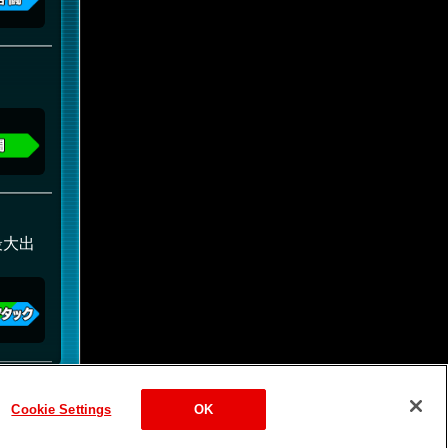
最大出
Cookie Settings
OK