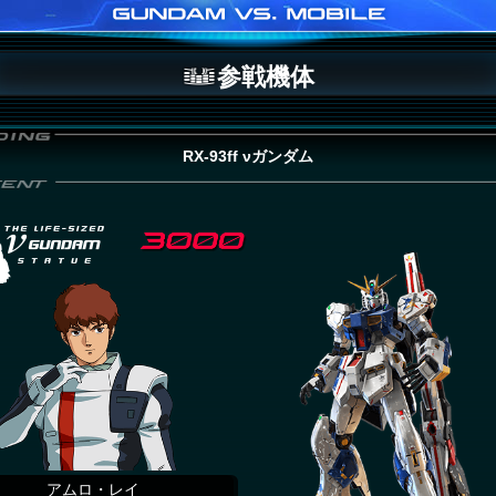
参戦機体
RX-93ff νガンダム
アムロ・レイ