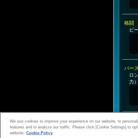
格闘
ビー
バー
ロ
力）
We use cookies to improve your experience on our website, to personali
features and to analyze our traffic. Please click [Cookie Settings] to op
website.
Cookie Policy