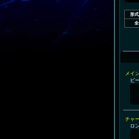
形式
全
メイ
ビ
チャ
ロ