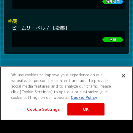
格闘
ビームサーベル / 【投擲】
We use cookies to improve your experience on our
website, to personalize content and ads, to provide
social media features and to analyze our traffic. Please
click [Cookie Settings] to opt-out or customize your
cookie settings on our website.
Cookie Policy
Cookie Settings
OK
©サンライズ ©サンライズ・MBS
サービス提供：バンダイナムコエクスペリエンス