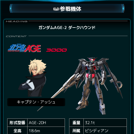
参戦機体
ガンダムAGE-2 ダークハウンド
キャプテン・アッシュ
形式型番
AGE-2DH
重量
32.1t
全高
18.6m
所属
ビシディアン