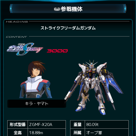
参戦機体
ストライクフリーダムガンダム
キラ・ヤマト
形式型番
ZGMF-X20A
重量
80.09t
全高
18.88m
所属
オーブ軍