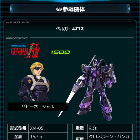
参戦機体
ベルガ・ギロス
ザビーネ・シャル
形式型番
XM-05
重量
9.3t
全高
15.7m
クロスボーン・バンガ
所属