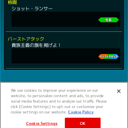
格闘
ショット・ランサー
バーストアタック
貴族主義の旗を掲げよ！
We use cookies to improve your experience on our
website, to personalize content and ads, to provide
social media features and to analyze our traffic. Please
click [Cookie Settings] to opt-out or customize your
cookie settings on our website.
Cookie Policy
Cookie Settings
OK