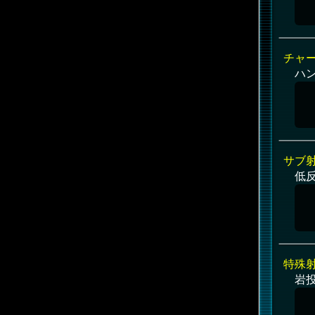
チャ
ハ
サブ
低反
特殊
岩