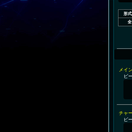
形式
全
メイ
ビ
チャ
ビ