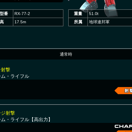
型番
RX-77-2
重量
51.0t
高
17.5m
所属
地球連邦軍
通常時
ン射撃
ーム・ライフル
ージ射撃
ーム・ライフル【高出力】