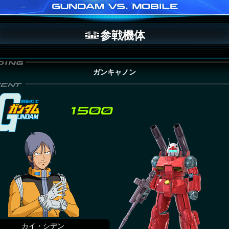
参戦機体
ガンキャノン
カイ・シデン