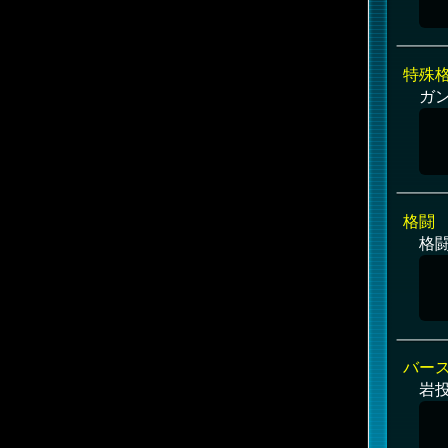
特殊
ガ
格闘
格
バー
岩