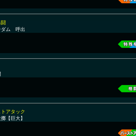
格闘
ンダム 呼出
闘
ストアタック
投擲【巨大】