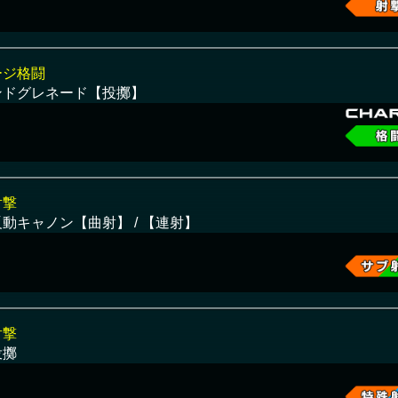
ージ格闘
ンドグレネード【投擲】
射撃
動キャノン【曲射】 / 【連射】
射撃
投擲