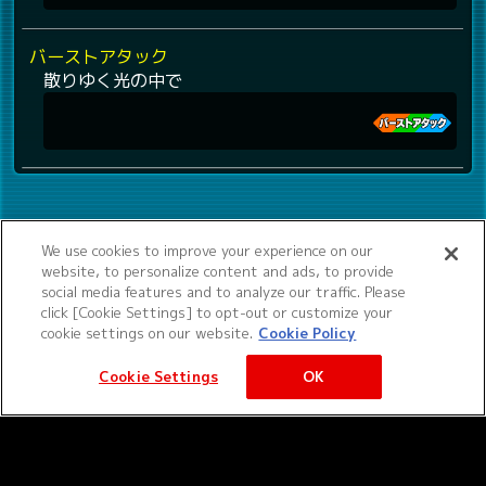
バーストアタック
散りゆく光の中で
We use cookies to improve your experience on our
website, to personalize content and ads, to provide
social media features and to analyze our traffic. Please
click [Cookie Settings] to opt-out or customize your
cookie settings on our website.
Cookie Policy
Cookie Settings
OK
©サンライズ ©サンライズ・MBS
サービス提供：バンダイナムコエクスペリエンス