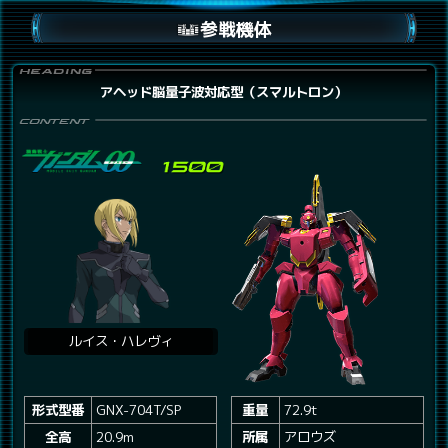
参戦機体
アヘッド脳量子波対応型（スマルトロン）
ルイス・ハレヴィ
形式型番
GNX-704T/SP
重量
72.9t
全高
20.9m
所属
アロウズ