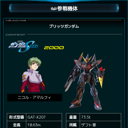
参戦機体
ブリッツガンダム
ニコル・アマルフィ
形式型番
GAT-X207
重量
73.5t
全高
18.63m
所属
ザフト軍