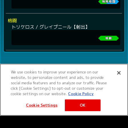
格闘
トリケロス / グレイプニール【射出】
We use cookies to improve your experience on our
website, to personalize content and ads, to provide
social media features and to analyze our traffic. Please
click [Cookie Settings] to opt-out or customize your
cookie settings on our website.
Cookie Policy
Cookie Settings
OK
©サンライズ ©サンライズ・MBS
サービス提供：バンダイナムコエクスペリエンス