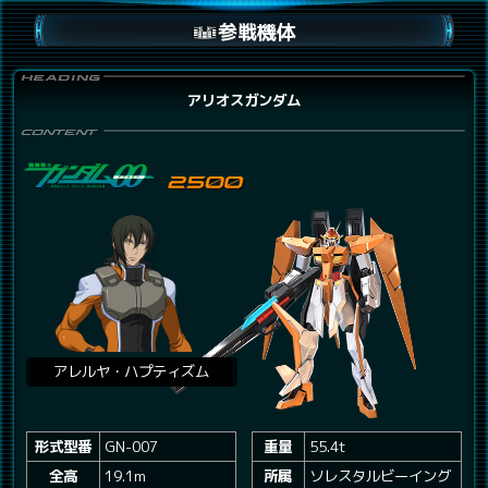
参戦機体
アリオスガンダム
アレルヤ・ハプティズム
形式型番
GN-007
重量
55.4t
全高
19.1m
所属
ソレスタルビーイング