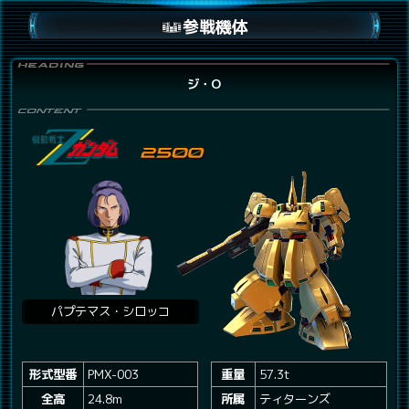
参戦機体
ジ・O
パプテマス・シロッコ
形式型番
PMX-003
重量
57.3t
全高
24.8m
所属
ティターンズ