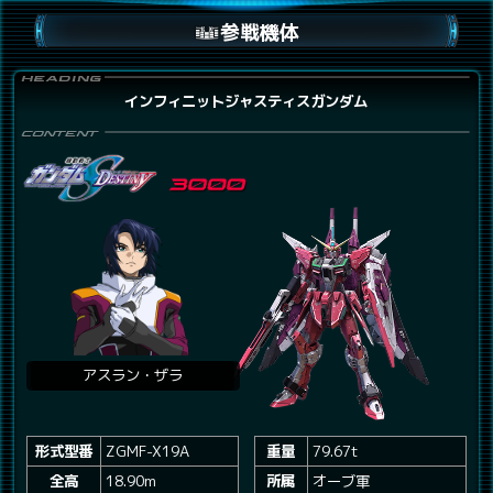
参戦機体
インフィニットジャスティスガンダム
アスラン・ザラ
形式型番
ZGMF-X19A
重量
79.67t
全高
18.90m
所属
オーブ軍