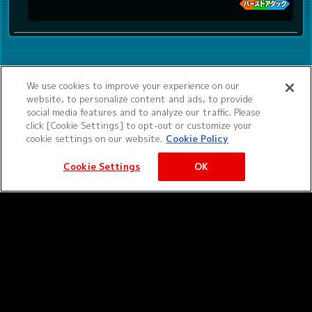
We use cookies to improve your experience on our
website, to personalize content and ads, to provide
social media features and to analyze our traffic. Please
click [Cookie Settings] to opt-out or customize your
cookie settings on our website.
Cookie Policy
Cookie Settings
OK
©サンライズ ©サンライズ・MBS
サービス提供：バンダイナムコエクスペリエンス