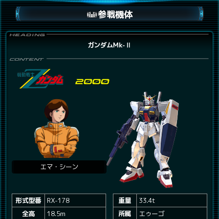
参戦機体
ガンダムMk-Ⅱ
エマ・シーン
形式型番
RX-178
重量
33.4t
全高
18.5m
所属
エゥーゴ