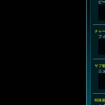
ビ
チャ
フ
サブ
ニ
特殊