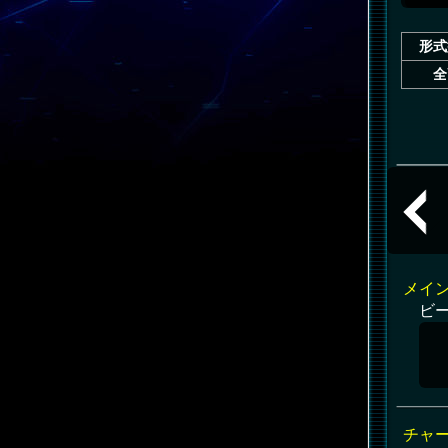
形式
全
共通
メイ
ビ
チャ