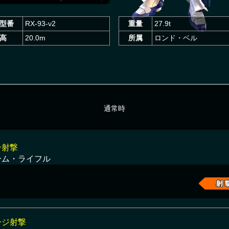
型番
RX-93-ν2
重量
27.9t
高
20.0m
所属
ロンド・ベル
通常時
ン射撃
ーム・ライフル
ージ射撃