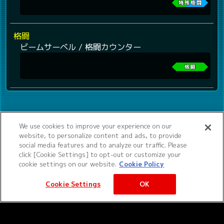
格闘
ビームサーベル / 格闘カウンター
We use cookies to improve your experience on our
website, to personalize content and ads, to provide
social media features and to analyze our traffic. Please
click [Cookie Settings] to opt-out or customize your
cookie settings on our website.
Cookie Policy
Cookie Settings
OK
©サンライズ ©サンライズ・MBS
サービス提供：バンダイナムコエクスペリエンス